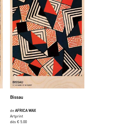
Bissau
de
AFRICA WAX
Artprint
dès € 5.00