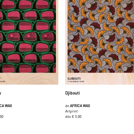
y
Djibouti
ICA WAX
de
AFRICA WAX
Artprint
.00
dès € 5.00