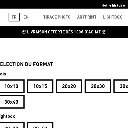
Notre histoire
FR
EN
|
TIRAGE PHOTO
ARTPRINT
LIGHTBOX
📦 LIVRAISON OFFERTE DÈS 100€ D'ACHAT 📦
ELECTION DU FORMAT
ois
10x10
10x15
20x20
20x30
30
30x40
ightbox