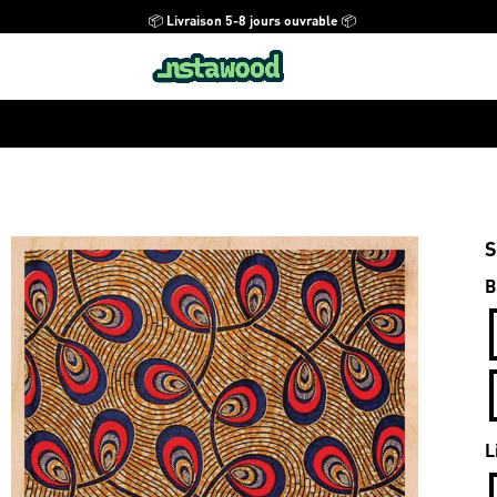
📦 Livraison 5-8 jours ouvrable 📦
S
B
L