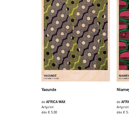
Yaounde
Niame
de
AFRICA WAX
de
AFR
Artprint
Artprint
dès € 5.00
dès € 5