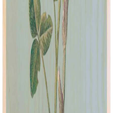
Our story
Shipping
Returns
Legal terms
PRODUCTS