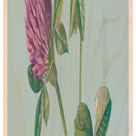
Blackthorn
Campion
de
ANTIQUE BOTANIQUE
de
ANTIQUE BOTANIQUE
Artprint
Artprint
dès € 5.00
dès € 5.00
VOIR TOUTES SES CRÉATIONS
PAIEMENT SECURISÉ