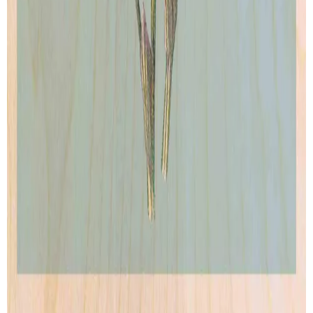
Wood Print
Artprint
Lightbox
Lettering
Accessories
CONTACT