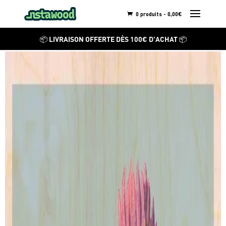
0 produits -
0,00
€
ANTIQUE BOTANIQUE
📦 LIVRAISON OFFERTE DÈS 100€ D'ACHAT 📦
Red Meadow Clover
Découvrez ses autres
créations