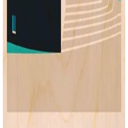
Wood Print
Artprint
Lightbox
Lettering
Accessories
CONTACT