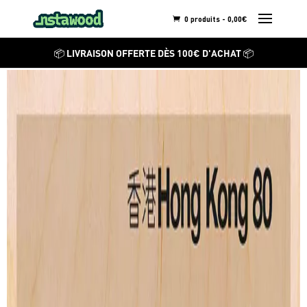
0 produits -
0,00
€
BO LUNDBERG
📦 LIVRAISON OFFERTE DÈS 100€ D'ACHAT 📦
Hong-Kong-80
Découvrez ses autres
créations