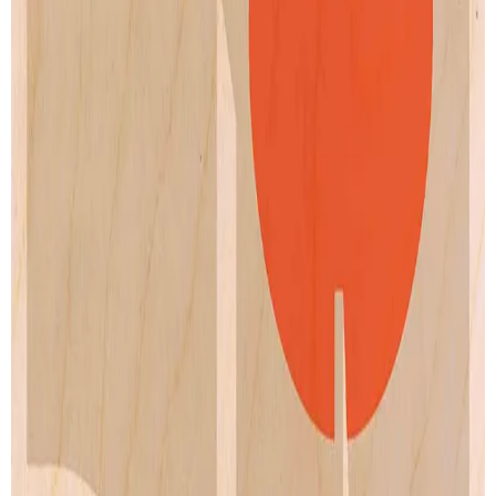
Seattle-62
Sydney-73
de
Bo Lundberg
de
Bo Lundberg
Artprint
Artprint
dès € 9.00
dès € 9.00
VOIR TOUTES SES CRÉATIONS
PAIEMENT SECURISÉ