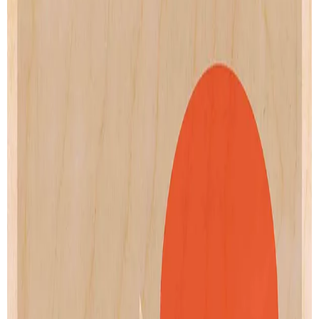
Copenhagen-66
Stockholm-67B
de
Bo Lundberg
de
Bo Lundberg
Artprint
Artprint
dès € 9.00
dès € 9.00