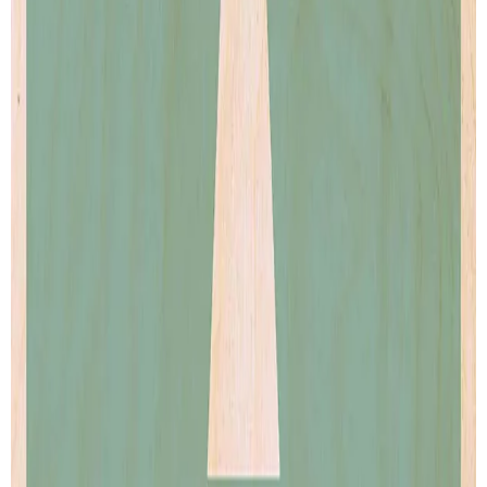
Our story
Shipping
Returns
Legal terms
PRODUCTS