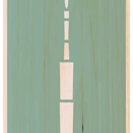
Seoul
Milano
de
City Minimalist
de
City Minimalist
Artprint
Artprint
dès € 9.00
dès € 9.00