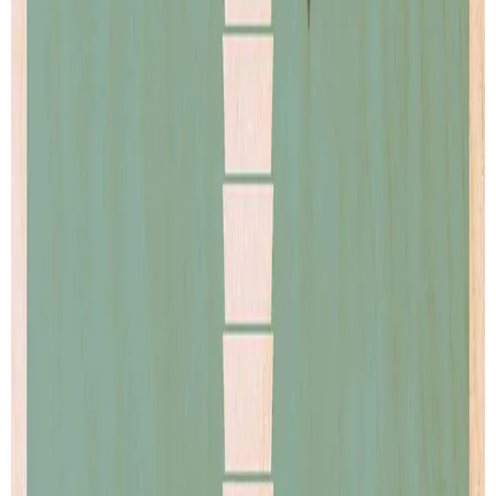
New-York
Athens
de
City Minimalist
de
City Minimalist
Artprint
Artprint
dès € 9.00
dès € 9.00
VOIR TOUTES SES CRÉATIONS
PAIEMENT SECURISÉ