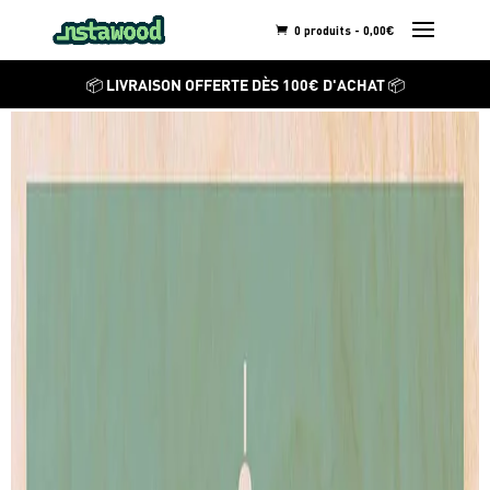
0 produits -
0,00
€
CITY MINIMALIST
📦 LIVRAISON OFFERTE DÈS 100€ D'ACHAT 📦
Taipei
Découvrez ses autres
créations