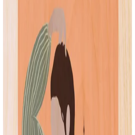
Louane
Paola
de
Coucou Les Filles
de
Coucou Les Filles
Artprint
Artprint
dès € 5.00
dès € 5.00