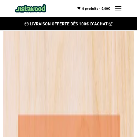
0 produits -
0,00
€
COUCOU LES FILLES
📦 LIVRAISON OFFERTE DÈS 100€ D'ACHAT 📦
Mathilda
Découvrez ses autres
créations