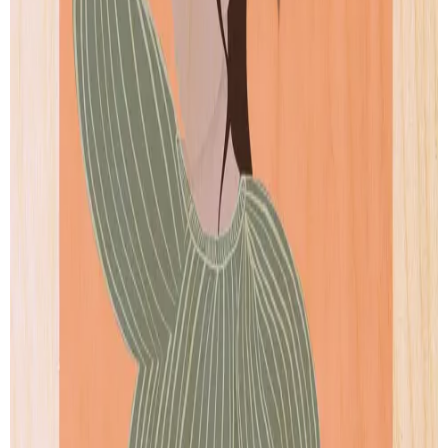
Nadege
Juliette
de
Coucou Les Filles
de
Coucou Les Filles
Artprint
Artprint
dès € 5.00
dès € 5.00
VOIR TOUTES SES CRÉATIONS
PAIEMENT SECURISÉ