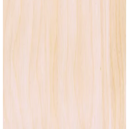
Wood Print
Artprint
Lightbox
Lettering
Accessories
CONTACT