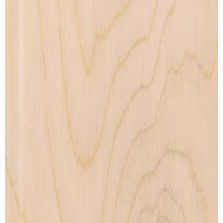
Wood Print
Artprint
Lightbox
Lettering
Accessories
CONTACT