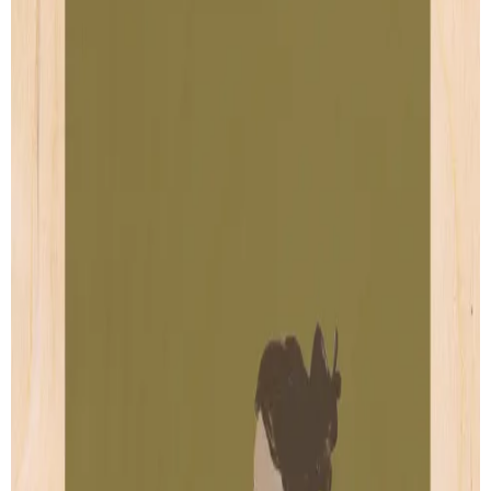
Estelle
Nadege
de
Coucou Les Filles
de
Coucou Les Filles
Artprint
Artprint
dès € 5.00
dès € 5.00