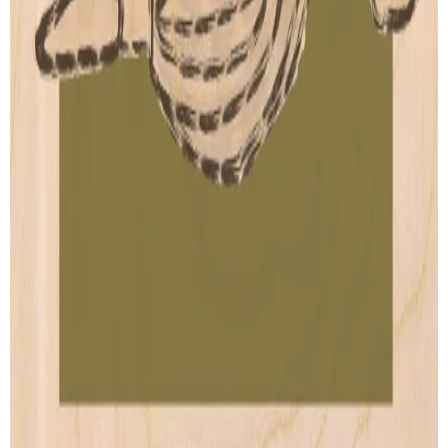
Our story
Shipping
Returns
Legal terms
PRODUCTS