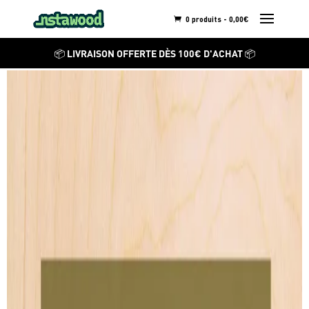
0 produits -
0,00
€
COUCOU LES FILLES
📦 LIVRAISON OFFERTE DÈS 100€ D'ACHAT 📦
Mei
Découvrez ses autres
créations