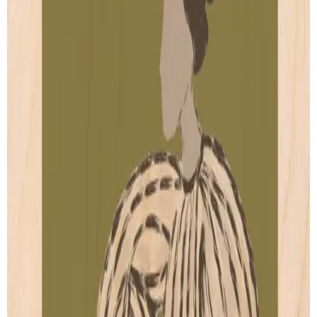
Livia
Elsa
de
Coucou Les Filles
de
Coucou Les Filles
Artprint
Artprint
dès € 5.00
dès € 5.00
VOIR TOUTES SES CRÉATIONS
PAIEMENT SECURISÉ