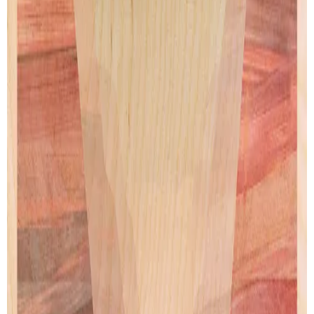
China
Sri Lanka
de
Henry Rivers
de
Henry Rivers
Artprint
Artprint
dès € 9.00
dès € 9.00
VOIR TOUTES SES CRÉATIONS
PAIEMENT SECURISÉ