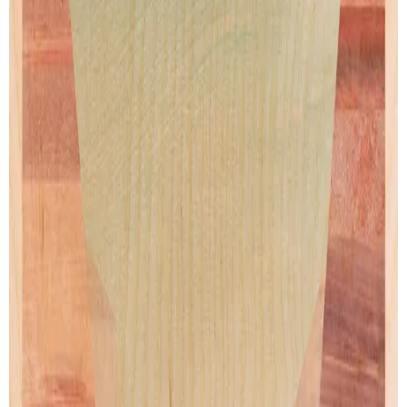
Himalayas
Athens
de
Henry Rivers
de
Henry Rivers
Artprint
Artprint
dès € 9.00
dès € 9.00