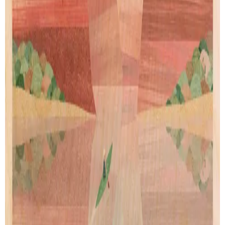
Our story
Shipping
Returns
Legal terms
PRODUCTS