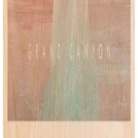
Wood Print
Artprint
Lightbox
Lettering
Accessories
CONTACT