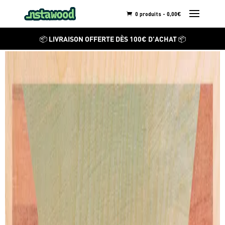
0 produits -
0,00
€
HENRY RIVERS
📦 LIVRAISON OFFERTE DÈS 100€ D'ACHAT 📦
Grand Canyon
Découvrez ses autres
créations