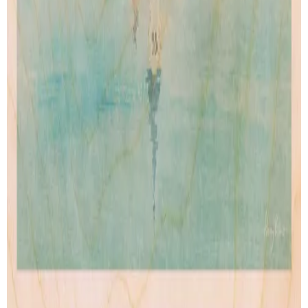
Wood Print
Artprint
Lightbox
Lettering
Accessories
CONTACT