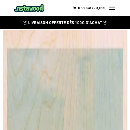
0 produits -
0,00
€
HENRY RIVERS
📦 LIVRAISON OFFERTE DÈS 100€ D'ACHAT 📦
Slovenia
Découvrez ses autres
créations