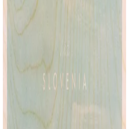
Les Pyrenees
Rio-II
de
Henry Rivers
de
Henry Rivers
Artprint
Artprint
dès € 9.00
dès € 9.00