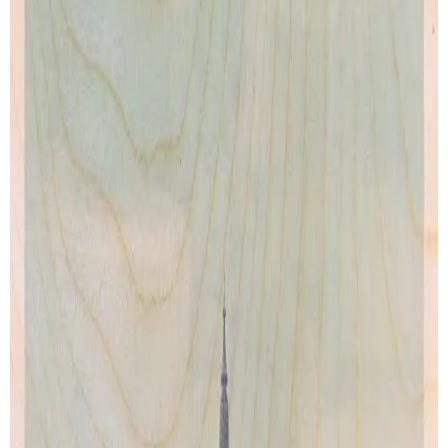
Iceland
North-Sea
de
Henry Rivers
de
Henry Rivers
Artprint
Artprint
dès € 9.00
dès € 9.00
VOIR TOUTES SES CRÉATIONS
PAIEMENT SECURISÉ