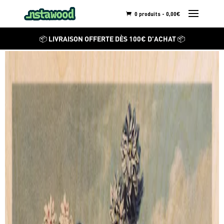
0 produits -
0,00
€
ROBERT JOHN THORNTON
📦 LIVRAISON OFFERTE DÈS 100€ D'ACHAT 📦
Hyacinths
Découvrez ses autres
créations