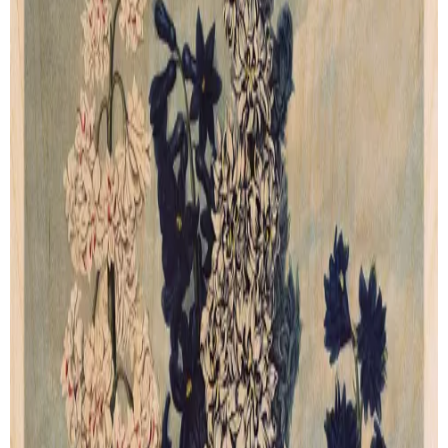
The Blue Egyptian Water
Cupid Inspiring Plants With
Lily
Love
de
Robert John Thornton
de
Robert John Thornton
Artprint
Artprint
dès € 49.00
dès € 49.00