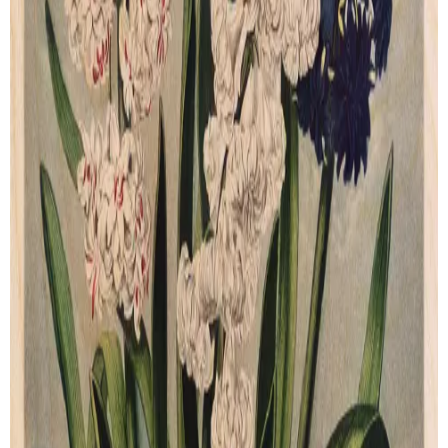
SUIVI DE LIVRAISON
LIVRAISON GRATUITE
Livraison gratuite pour les commandes au-delà de
100€
.