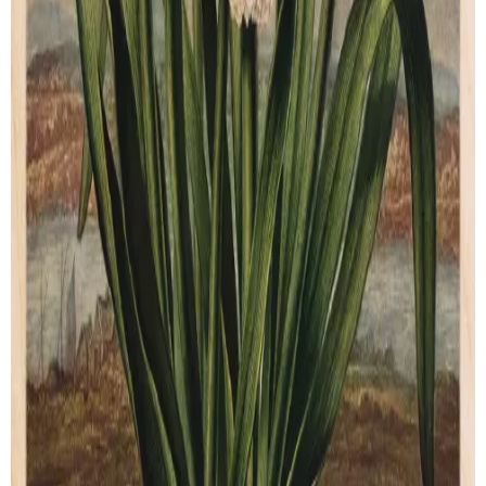
Our story
Shipping
Returns
Legal terms
PRODUCTS