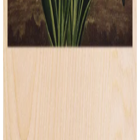
Wood Print
Artprint
Lightbox
Lettering
Accessories
CONTACT