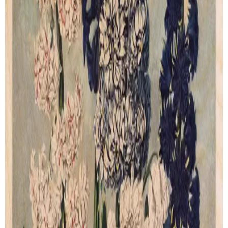
A Group Of Auriculas
Indian Reed From The
Temple Of Flora
de
Robert John Thornton
de
Robert John Thornton
Artprint
Artprint
dès € 49.00
dès € 49.00
VOIR TOUTES SES CRÉATIONS
PAIEMENT SECURISÉ