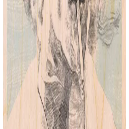
Our story
Shipping
Returns
Legal terms
PRODUCTS