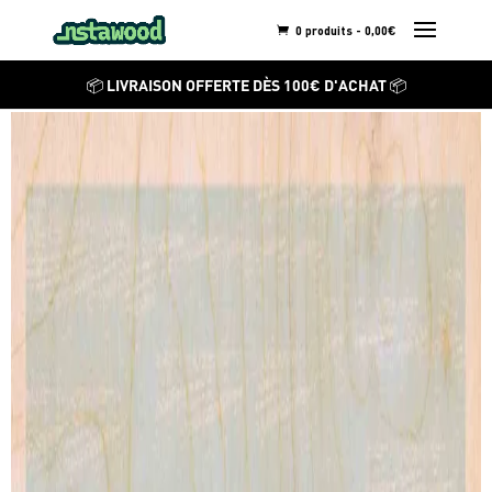
0 produits -
0,00
€
VISNJA MIHATOV
📦 LIVRAISON OFFERTE DÈS 100€ D'ACHAT 📦
Steeve
Découvrez ses autres
créations