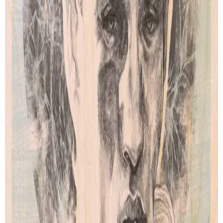
SUIVI DE LIVRAISON
LIVRAISON GRATUITE
Livraison gratuite pour les commandes au-delà de
100€
.