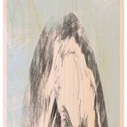
Closed Eyes
Girl With Boat
de
Visnja Mihatov
de
Visnja Mihatov
Artprint
Artprint
dès € 5.00
dès € 5.00