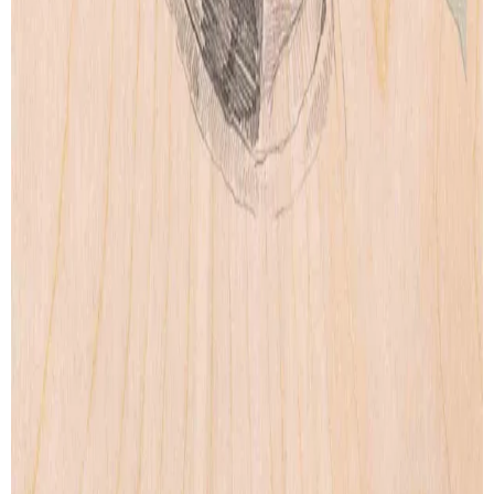
Wood Print
Artprint
Lightbox
Lettering
Accessories
CONTACT