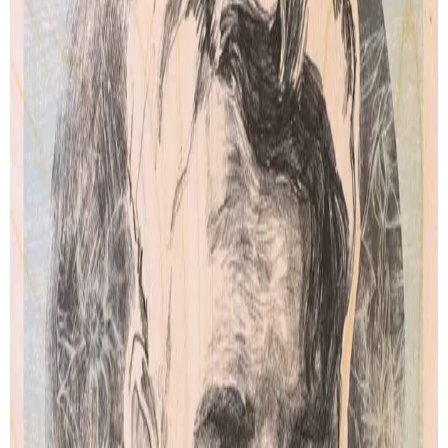
Eve
Woman Mime
de
Visnja Mihatov
de
Visnja Mihatov
Artprint
Artprint
dès € 5.00
dès € 5.00
VOIR TOUTES SES CRÉATIONS
PAIEMENT SECURISÉ