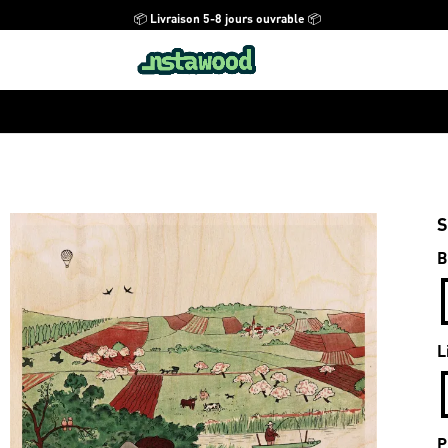
📦 Livraison 5-8 jours ouvrable 📦
S
B
L
P