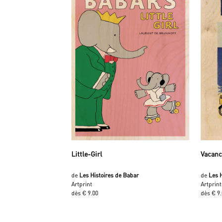
Little-Girl
Vacan
de
Les Histoires de Babar
de
Les 
Artprint
Artprint
dès € 9.00
dès € 9