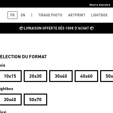
Notre histoire
FR
EN
|
TIRAGE PHOTO
ARTPRINT
LIGHTBOX
📦 LIVRAISON OFFERTE DÈS 100€ D'ACHAT 📦
ELECTION DU FORMAT
ois
10x15
20x30
30x40
40x60
50
ightbox
30x40
50x70
lexi