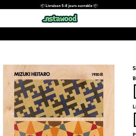
📦 Livraison 5-8 jours ouvrable 📦
S
B
L
P