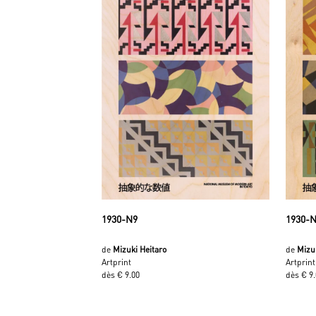
1930-N9
1930-
de
Mizuki Heitaro
de
Mizu
Artprint
Artprint
dès € 9.00
dès € 9