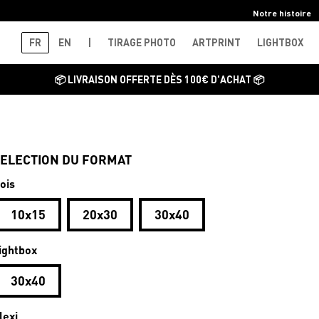
Notre histoire
FR
EN
|
TIRAGE PHOTO
ARTPRINT
LIGHTBOX
📦 LIVRAISON OFFERTE DÈS 100€ D'ACHAT 📦
ELECTION DU FORMAT
ois
10x15
20x30
30x40
ightbox
30x40
lexi