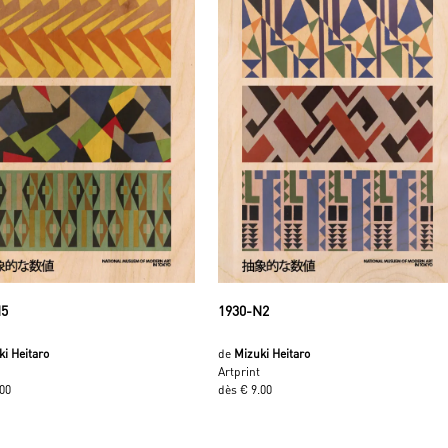
N5
1930-N2
ki Heitaro
de
Mizuki Heitaro
Artprint
.00
dès € 9.00