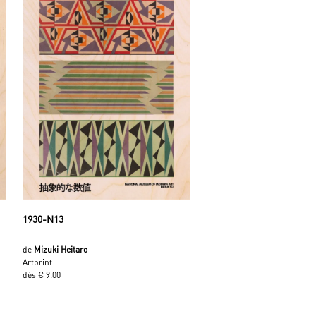
1930-N13
de
Mizuki Heitaro
Artprint
dès € 9.00