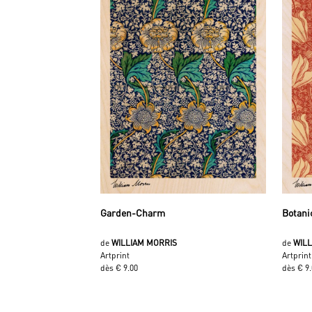
Garden-Charm
Botani
de
WILLIAM MORRIS
de
WIL
Artprint
Artprint
dès € 9.00
dès € 9