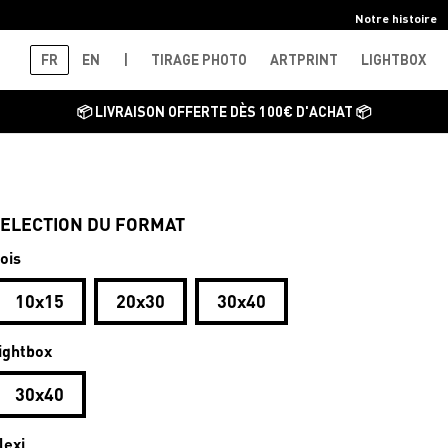
Notre histoire
FR
EN
|
TIRAGE PHOTO
ARTPRINT
LIGHTBOX
📦 LIVRAISON OFFERTE DÈS 100€ D'ACHAT 📦
ELECTION DU FORMAT
ois
10x15
20x30
30x40
ightbox
30x40
lexi