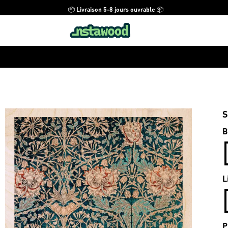
📦 Livraison 5-8 jours ouvrable 📦
S
B
L
P