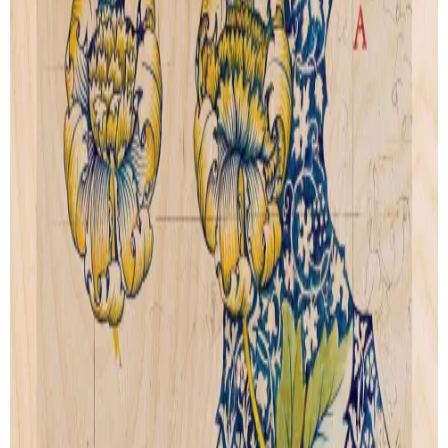
Poppies-and-Leaves
Garden-Charm
de
WILLIAM MORRIS
de
WILLIAM MORRIS
Artprint
Artprint
dès € 9.00
dès € 9.00
VOIR TOUTES SES CRÉATIONS
PAIEMENT SECURISÉ