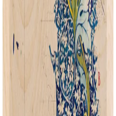
SUIVI DE LIVRAISON
LIVRAISON GRATUITE
Livraison gratuite pour les commandes au-delà de
100€
.