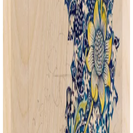
Our story
Shipping
Returns
Legal terms
PRODUCTS