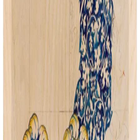
Floral-Symphony
Garden-Wonder
de
WILLIAM MORRIS
de
WILLIAM MORRIS
Artprint
Artprint
dès € 9.00
dès € 9.00