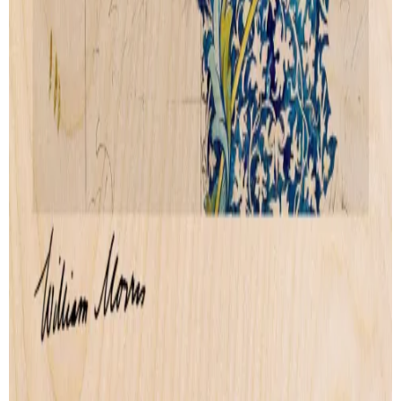
Wood Print
Artprint
Lightbox
Lettering
Accessories
CONTACT
info@instawood.com