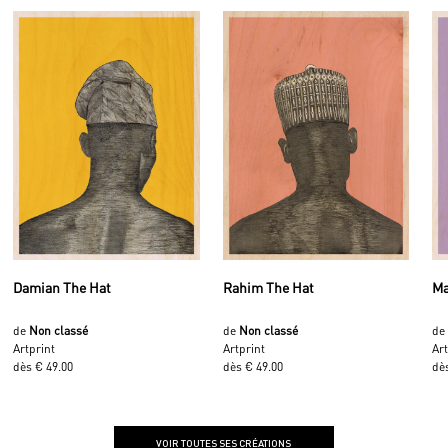
Damian The Hat
Rahim The Hat
Ma
de
Non classé
de
Non classé
d
Artprint
Artprint
Art
dès € 49.00
dès € 49.00
dè
VOIR TOUTES SES CRÉATIONS