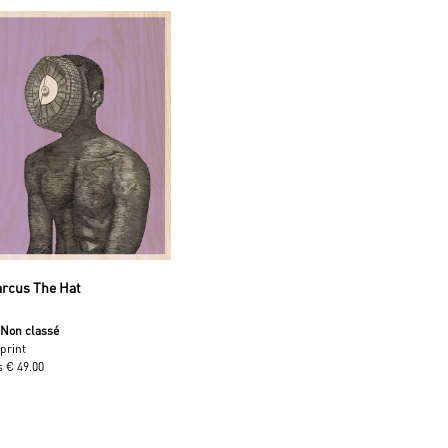
rcus The Hat
e
Non classé
print
s € 49.00