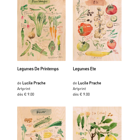
Legumes De Printemps
Legumes Ete
de
Lucile Prache
de
Lucile Prache
Artprint
Artprint
dès € 9.00
dès € 9.00