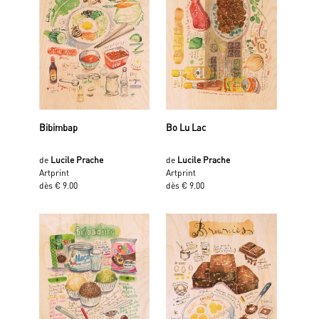
Bibimbap
Bo Lu Lac
de
Lucile Prache
de
Lucile Prache
Artprint
Artprint
dès € 9.00
dès € 9.00