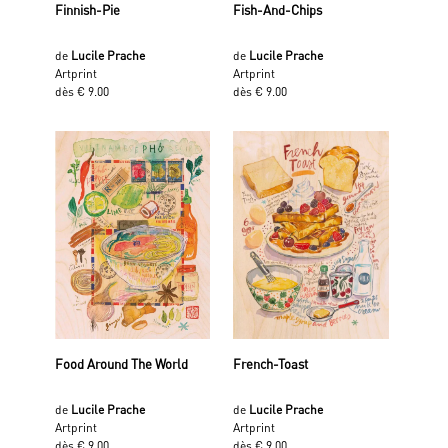
Finnish-Pie
Fish-And-Chips
de
Lucile Prache
de
Lucile Prache
Artprint
Artprint
dès € 9.00
dès € 9.00
Food Around The World
French-Toast
de
Lucile Prache
de
Lucile Prache
Artprint
Artprint
dès € 9.00
dès € 9.00