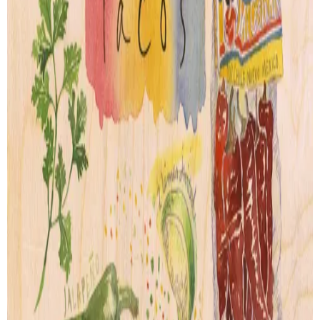
Empanadas
Cheese II
de
Lucile Prache
de
Lucile Prache
Artprint
Artprint
dès € 9.00
dès € 9.00