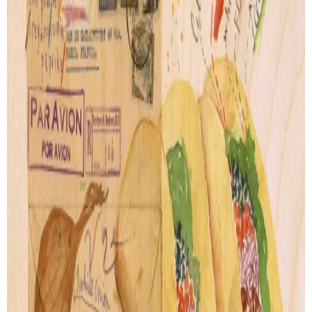
SUIVI DE LIVRAISON
LIVRAISON GRATUITE
Livraison gratuite pour les commandes au-delà de
100€
.