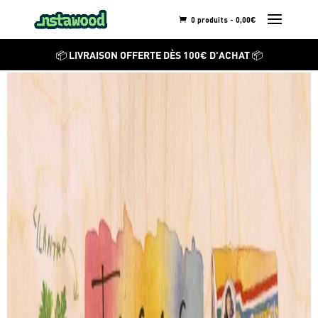
0 produits -
0,00
€
LUCILE PRACHE
📦 LIVRAISON OFFERTE DÈS 100€ D'ACHAT 📦
Tacos
Découvrez ses autres
créations