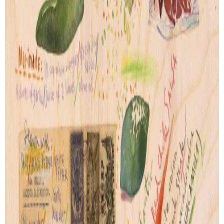
Carrot Cake II
Pancakes
de
Lucile Prache
de
Lucile Prache
Artprint
Artprint
dès € 9.00
dès € 9.00
VOIR TOUTES SES CRÉATIONS
PAIEMENT SECURISÉ