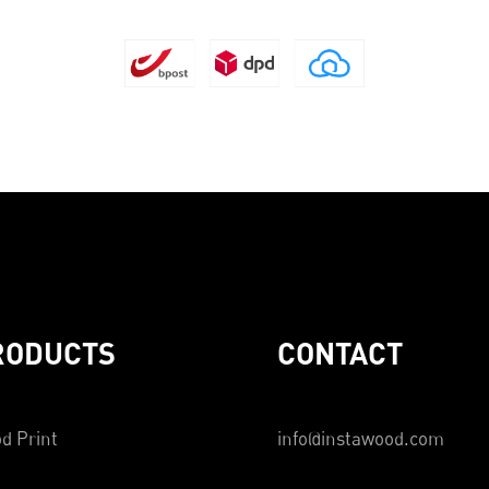
RODUCTS
CONTACT
d Print
info@instawood.com