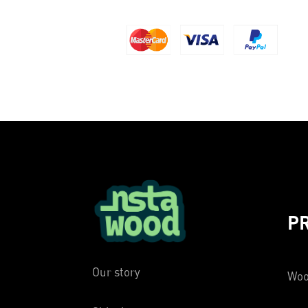
P
Our story
Woo