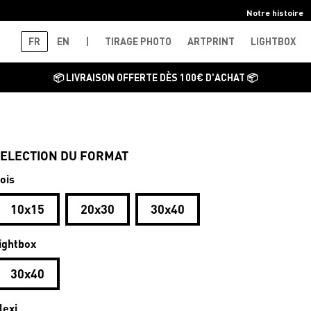
Notre histoire
FR
EN
|
TIRAGE PHOTO
ARTPRINT
LIGHTBOX
📦 LIVRAISON OFFERTE DÈS 100€ D'ACHAT 📦
ELECTION DU FORMAT
ois
10x15
20x30
30x40
ightbox
30x40
lexi