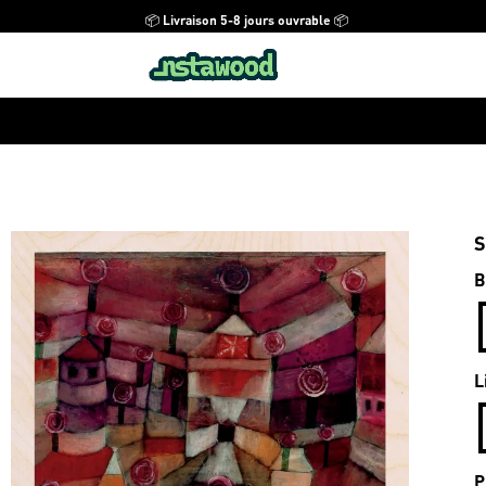
📦 Livraison 5-8 jours ouvrable 📦
S
B
L
P