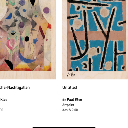
che-Nachtigallen
Untitled
 Klee
de
Paul Klee
Artprint
.00
dès € 9.00